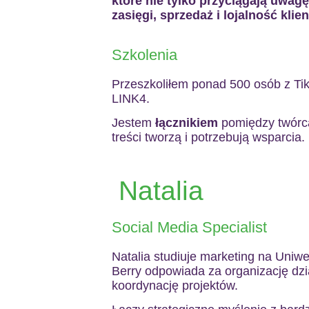
które nie tylko przyciągają uwagę,
zasięgi, sprzedaż i lojalność klie
Szkolenia
Przeszkoliłem ponad 500 osób z Tik
LINK4.
Jestem
łącznikiem
pomiędzy twórcam
treści tworzą i potrzebują wsparcia.
Natalia
Social Media Specialist
Natalia studiuje marketing na Uniw
Berry odpowiada za organizację dz
koordynację projektów.