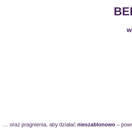
BE
w
… oraz pragnienia, aby działać
nieszablonowo
– pow