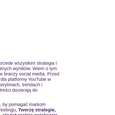
 przede wszystkim strategia i
alnych wyników. Wiem o tym
 w branży social media. Przed
o dla platformy YouTube w
orytmach, trendach i
reści docierają do
ie, by pomagać markom
rketingu.
Tworzę strategie,