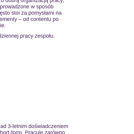
zo dobrą organizacją pracy,
ą prowadzone w sposób
sto stoi za pomysłami na
lementy – od contentu po
ie.
dziennej pracy zespołu.
nad 3-letnim doświadczeniem
short-form. Pracuje zarówno