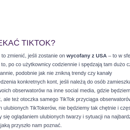
EKAĆ TIKTOK?
 to zmienić, jeśli zostanie on
wycofany z USA
– to w sf
 to, po co użytkownicy codziennie i spędzają tam dużo c
nnie, podobnie jak nie znikną trendy czy kanały
dzenia konkretnych kont, jeśli należą do osób zamieszk
woich obserwatorów na inne social media, gdzie będzie
t, ale też otoczka samego TikTok przyciąga obserwatoró
h ulubionych TikTokerów, nie będziemy tak chętnie i czę
y się oglądaniem ulubionych twarzy i sytuacji na najbardz
, jaką przyszło nam poznać.