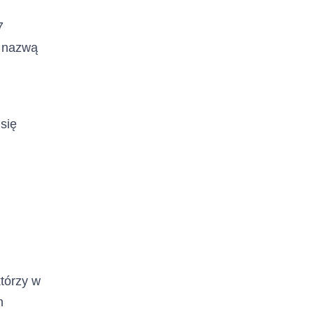
7
d nazwą
 się
tórzy w
h