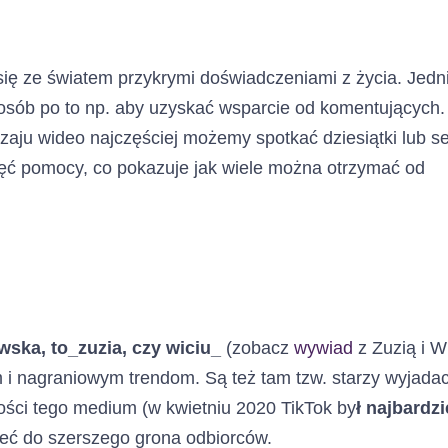
ą się ze światem przykrymi doświadczeniami z życia. Jedn
sposób po to np. aby uzyskać wsparcie od komentujących.
zaju wideo najczęściej możemy spotkać dziesiątki lub se
hęć pomocy, co pokazuje jak wiele można otrzymać od
ewska, to_zuzia, czy wiciu_
(zobacz
wywiad
z Zuzią i W
i nagraniowym trendom. Są też tam tzw. starzy wyjadac
ości tego medium (w kwietniu 2020 TikTok by
ł najbardzi
rzeć do szerszego grona odbiorców.