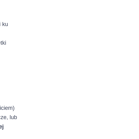
i ku
tki
iciem)
ze, lub
ej