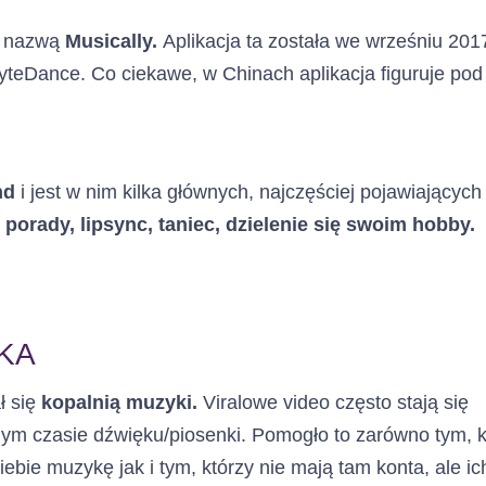
d nazwą
Musically.
Aplikacja ta została we wrześniu 201
 ByteDance. Co ciekawe, w Chinach aplikacja figuruje po
nd
i jest w nim kilka głównych, najczęściej pojawiających
porady, lipsync, taniec, dzielenie się swoim hobby.
KA
ł się
kopalnią muzyki.
Viralowe video często stają się
nym czasie dźwięku/piosenki. Pomogło to zarówno tym, k
bie muzykę jak i tym, którzy nie mają tam konta, ale ic