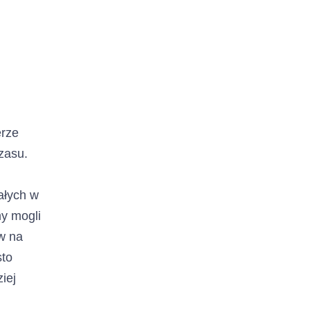
erze
zasu.
ałych w
my mogli
w na
sto
iej